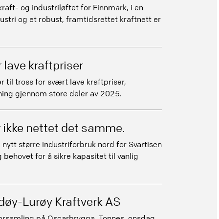
kraft- og industriløftet for Finnmark, i en
ustri og et robust, framtidsrettet kraftnett er
 lave kraftpriser
 til tross for svært lave kraftpriser,
ning gjennom store deler av 2025.
ør ikke nettet det samme.
l nytt større industriforbruk nord for Svartisen
behovet for å sikre kapasitet til vanlig
døy-Lurøy Kraftverk AS
lforsamling på Oscarbrygga, Tonnes, onsdag