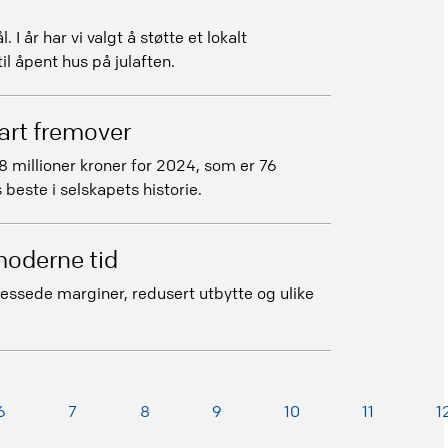
 I år har vi valgt å støtte et lokalt
il åpent hus på julaften.
fart fremover
8 millioner kroner for 2024, som er 76
beste i selskapets historie.
 moderne tid
ressede marginer, redusert utbytte og ulike
6
7
8
9
10
11
1