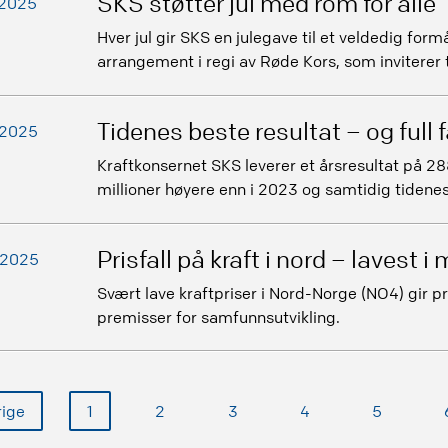
SKS støtter jul med rom for alle
.2025
Hver jul gir SKS en julegave til et veldedig formål.
arrangement i regi av Røde Kors, som inviterer t
Tidenes beste resultat – og full 
.2025
Kraftkonsernet SKS leverer et årsresultat på 28
millioner høyere enn i 2023 og samtidig tidenes 
Prisfall på kraft i nord – lavest i
.2025
Svært lave kraftpriser i Nord-Norge (NO4) gir p
premisser for samfunnsutvikling.
rige
1
2
3
4
5