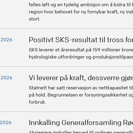
felles løft og en tydelig ambisjon om å bidra til 
region hvor behovet for ny fornybar kraft, ny ind
stort.
Positivt SKS-resultat til tross for
.2026
SKS leverer et årsresultat på 159 millioner kroner
hydrologiske utfordringer og produksjonstilpas
Vi leverer på kraft, dessverre gj
.2026
Statnett har satt reservasjon av nettkapasitet ti
på hold. Begrunnelsen er forsyningssikkerhet og 
forbruk.
Innkalling Generalforsamling Rø
.2026
Aksjeeiere innkalles herved til ordinær genera