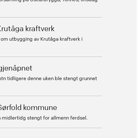
Krutåga kraftverk
 om utbygging av Krutåga kraftverk i
 gjenåpnet
otn tidligere denne uken ble stengt grunnet
i Sørfold kommune
 midlertidg stengt for allmenn ferdsel.