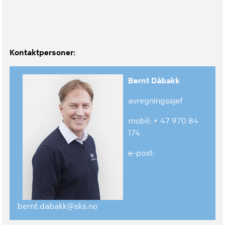
Kontaktpersoner:
Bernt Dåbakk
avregningssjef
mobil: + 47 970 84
174
e-post:
bernt.dabakk@sks.no