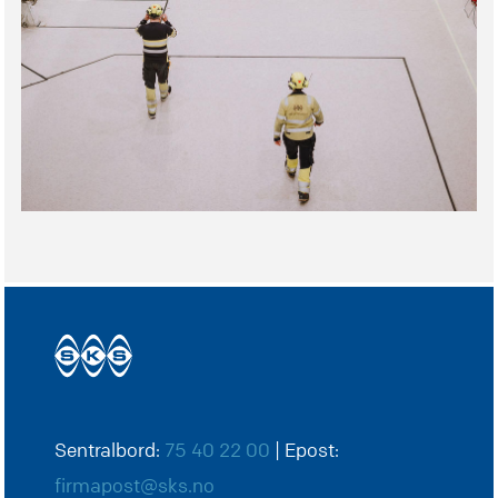
Sentralbord:
75 40 22 00
| Epost:
firmapost@sks.no