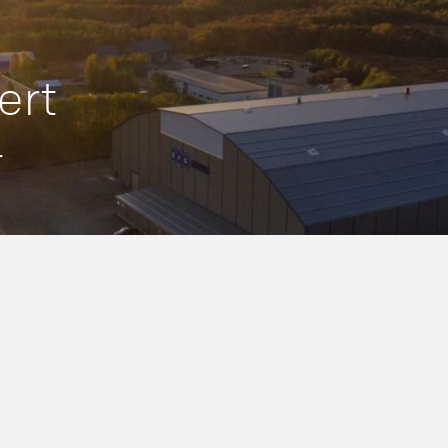
ert
r
Sentralbord:
75 40 22 00
|