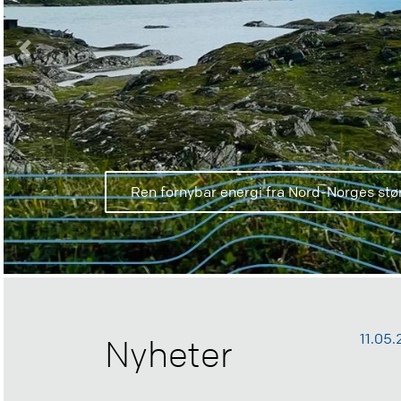
Previous
Ren fornybar energi fra Nord-Norges stø
11.05
Nyheter