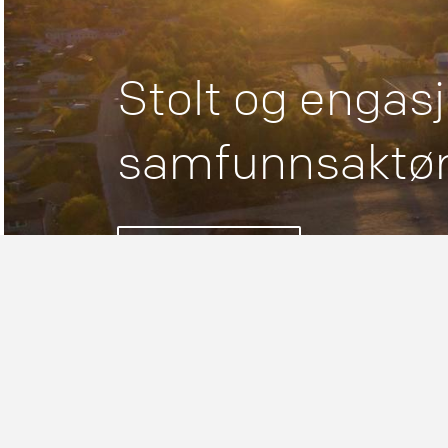
Stolt og engasj
samfunnsaktø
Våre sponsorater