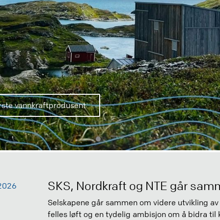
rste vannkraftprodusent
SKS, Nordkraft og NTE går samm
.2026
Selskapene går sammen om videre utvikling av 
felles løft og en tydelig ambisjon om å bidra til 