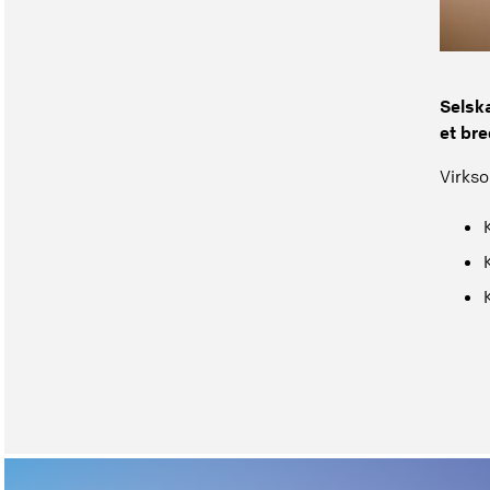
Selsk
et bre
Virks