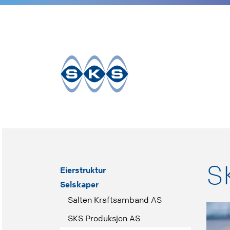
Til
innhold
S
Eierstruktur
Selskaper
Salten Kraftsamband AS
SKS Produksjon AS