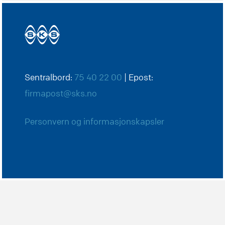
Sentralbord:
75 40 22 00
| Epost:
firmapost@sks.no
Personvern og informasjonskapsler