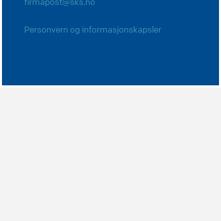
firmapost@sks.no
Personvern og informasjonskapsler