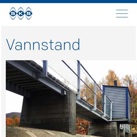
Til
innhold
Vannstand