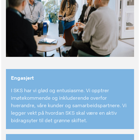
Engasjert
I SKS har vi glød og entusiasme. Vi opptrer
imøtekommende og inkluderende overfor
hverandre, våre kunder og samarbeidspartnere. Vi
legger vekt på hvordan SKS skal være en aktiv
bidragsyter til det grønne skiftet.