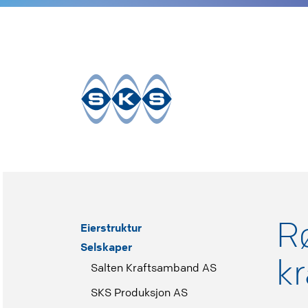
Til
innhold
R
Eierstruktur
Selskaper
kr
Salten Kraftsamband AS
SKS Produksjon AS