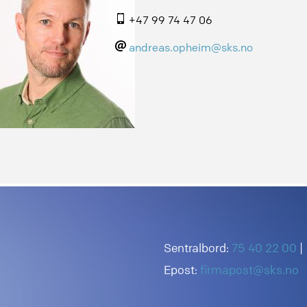
+47 99 74 47 06
andreas.opheim@sks.no
Sentralbord:
75 40 22 00
|
Epost:
firmapost@sks.no