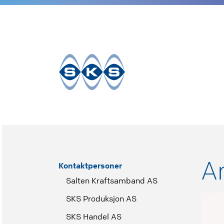
Til
innhold
A
Kontaktpersoner
Salten Kraftsamband AS
SKS Produksjon AS
SKS Handel AS