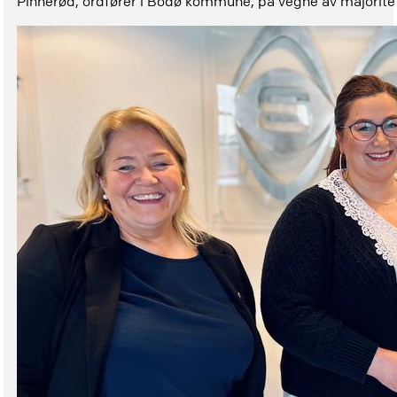
Pinnerød, ordfører i Bodø kommune, på vegne av majoritets