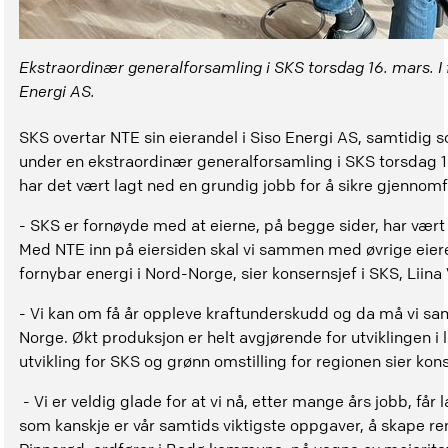
Ekstraordinær generalforsamling i SKS torsdag 16. mars. I 
Energi AS.
SKS overtar NTE sin eierandel i Siso Energi AS, samtidig 
under en ekstraordinær generalforsamling i SKS torsdag 
har det vært lagt ned en grundig jobb for å sikre gjennom
- SKS er fornøyde med at eierne, på begge sider, har vært
Med NTE inn på eiersiden skal vi sammen med øvrige eiere 
fornybar energi i Nord-Norge, sier konsernsjef i SKS, Liin
- Vi kan om få år oppleve kraftunderskudd og da må vi sa
Norge. Økt produksjon er helt avgjørende for utviklingen i 
utvikling for SKS og grønn omstilling for regionen sier kon
- Vi er veldig glade for at vi nå, etter mange års jobb, får
som kanskje er vår samtids viktigste oppgaver, å skape re