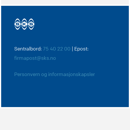
Sentralbord:
75 40 22 00
| Epost:
firmapost@sks.no
Personvern og informasjonskapsler