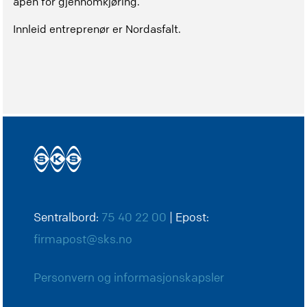
åpen for gjennomkjøring.
Innleid entreprenør er Nordasfalt.
Sentralbord:
75 40 22 00
| Epost:
firmapost@sks.no
Personvern og informasjonskapsler